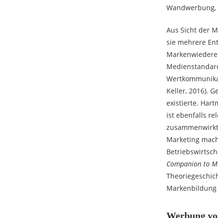
Wandwerbung, 
Aus Sicht der M
sie mehrere En
Markenwiederer
Medienstandardi
Wertkommunikat
Keller, 2016).
existierte. Har
ist ebenfalls r
zusammenwirkten
Marketing mach
Betriebswirtsch
Companion to Ma
Theoriegeschich
Markenbildung 
Werbung vor