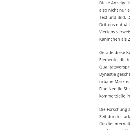
Diese Anzeige i
also nicht nur 
Text und Bild. 
Drittens enthäl
Viertens verwei
Kaninchen als 
Gerade diese Ko
Elemente, die h
Qualitätsversp
Dynastie gescha
urbane Märkte, 
Fine Needle Sho
kommerzielle Pr
Die Forschung 
Zeit durch sta
für die interna