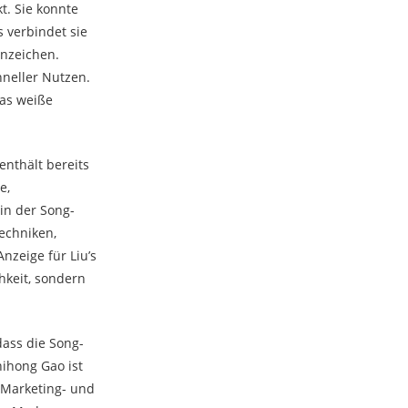
t. Sie konnte
 verbindet sie
enzeichen.
hneller Nutzen.
das weiße
nthält bereits
e,
in der Song-
techniken,
nzeige für Liu’s
hkeit, sondern
ass die Song-
ihong Gao ist
s Marketing- und