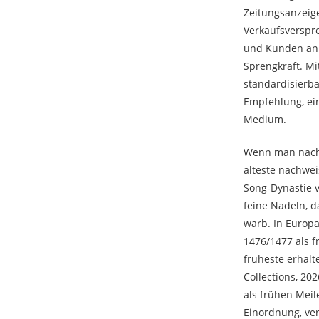
Zeitungsanzeig
Verkaufsverspre
und Kunden an 
Sprengkraft. M
standardisierba
Empfehlung, ei
Medium.
Wenn man nach 
älteste nachwe
Song-Dynastie v
feine Nadeln, 
warb. In Europa
1476/1477 als 
früheste erhalt
Collections, 20
als frühen Meil
Einordnung, ve