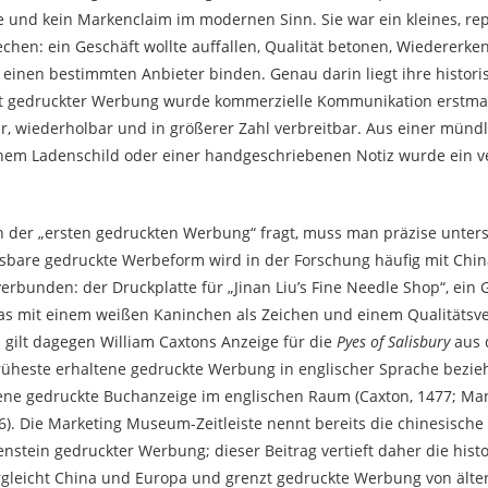
e und kein Markenclaim im modernen Sinn. Sie war ein kleines, re
chen: ein Geschäft wollte auffallen, Qualität betonen, Wiedererk
einen bestimmten Anbieter binden. Genau darin liegt ihre histori
it gedruckter Werbung wurde kommerzielle Kommunikation erstma
r, wiederholbar und in größerer Zahl verbreitbar. Aus einer münd
nem Ladenschild oder einer handgeschriebenen Notiz wurde ein ver
der „ersten gedruckten Werbung“ fragt, muss man präzise unters
isbare gedruckte Werbeform wird in der Forschung häufig mit Chi
erbunden: der Druckplatte für „Jinan Liu’s Fine Needle Shop“, ein 
das mit einem weißen Kaninchen als Zeichen und einem Qualitätsv
 gilt dagegen William Caxtons Anzeige für die
Pyes of Salisbury
aus 
früheste erhaltene gedruckte Werbung in englischer Sprache bezie
ene gedruckte Buchanzeige im englischen Raum (Caxton, 1477; Man
26). Die Marketing Museum-Zeitleiste nennt bereits die chinesisc
enstein gedruckter Werbung; dieser Beitrag vertieft daher die hist
rgleicht China und Europa und grenzt gedruckte Werbung von ält