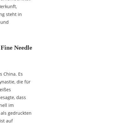
erkunft,
ng steht in
- und
 Fine Needle
s China. Es
astie, die für
weißes
esagte, dass
nell im
 als gedruckten
st auf