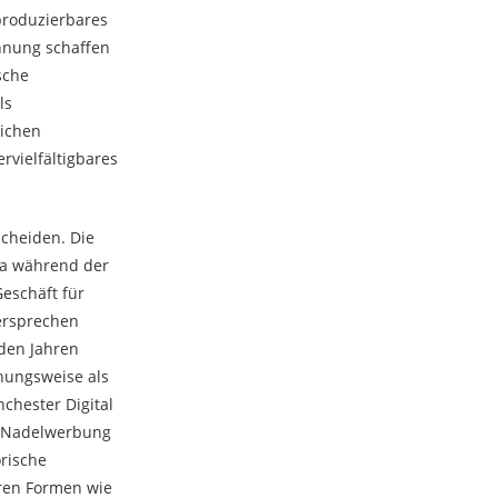
produzierbares
ennung schaffen
sche
ls
lichen
vielfältigbares
cheiden. Die
na während der
Geschäft für
ersprechen
den Jahren
hungsweise als
chester Digital
he Nadelwerbung
orische
eren Formen wie