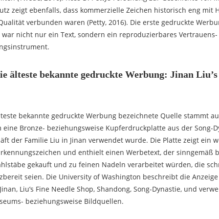
z zeigt ebenfalls, dass kommerzielle Zeichen historisch eng mit H
ualität verbunden waren (Petty, 2016). Die erste gedruckte Werbu
ie war nicht nur ein Text, sondern ein reproduzierbares Vertrauens
ngsinstrument.
ie älteste bekannte gedruckte Werbung: Jinan Liu’s
älteste bekannte gedruckte Werbung bezeichnete Quelle stammt au
 eine Bronze- beziehungsweise Kupferdruckplatte aus der Song-Dyn
ft der Familie Liu in Jinan verwendet wurde. Die Platte zeigt ein 
Erkennungszeichen und enthielt einen Werbetext, der sinngemäß b
hlstäbe gekauft und zu feinen Nadeln verarbeitet würden, die sch
zbereit seien. Die University of Washington beschreibt die Anzeige
Jinan, Liu’s Fine Needle Shop, Shandong, Song-Dynastie, und verwei
seums- beziehungsweise Bildquellen.