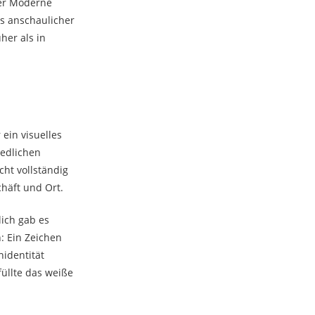
er Moderne
rs anschaulicher
her als in
ein visuelles
iedlichen
cht vollständig
häft und Ort.
lich gab es
: Ein Zeichen
nidentität
üllte das weiße