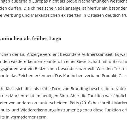
ngen außerhalb Europas nicht als bloße Nachahmungen westlich
en dürfen. Die chinesische Nadelanzeige ist hierfür ein besonde
e Werbung und Markenzeichen existierten in Ostasien deutlich frü
aninchen als frühes Logo
chen der Liu-Anzeige verdient besondere Aufmerksamkeit. Es war 
nden wiedererkennen konnten. In einer Gesellschaft mit untersch
gsgraden war ein Bildzeichen besonders wertvoll. Wer den Text ni
konnte das Zeichen erkennen. Das Kaninchen verband Produkt, Gesc
cht lässt sich dies als frühe Form von Branding beschreiben. Natür
nes Markenrecht im heutigen Sinn. Aber die Funktion war ähnlich
ieter von anderen zu unterscheiden. Petty (2016) beschreibt Marke
Schutz- und Wiedererkennungsinstrument; genau diese Funktion erf
its in vormoderner Form.