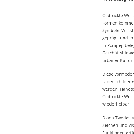
Gedruckte Werbu
Formen kommerz
Symbole, Wirtsh
geprägt, und i
In Pompeji bel
Geschäftshinwei
urbaner Kultur
Diese vormoder
Ladenschilder 
werden. Handsch
Gedruckte Werb
wiederholbar.
Diana Twedes A
Zeichen und vi
Funktionen erfü