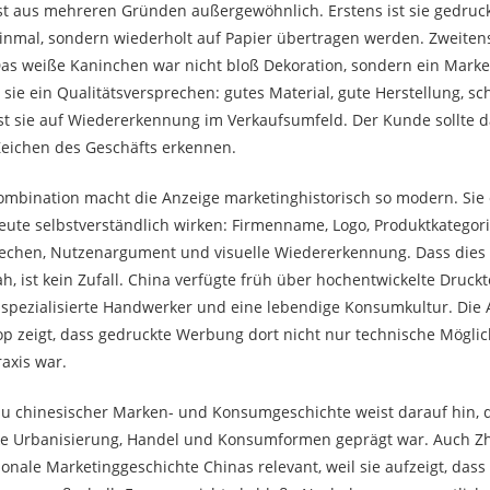
st aus mehreren Gründen außergewöhnlich. Erstens ist sie gedruck
einmal, sondern wiederholt auf Papier übertragen werden. Zweitens
Das weiße Kaninchen war nicht bloß Dekoration, sondern ein Mark
t sie ein Qualitätsversprechen: gutes Material, gute Herstellung, sc
st sie auf Wiedererkennung im Verkaufsumfeld. Der Kunde sollte 
Zeichen des Geschäfts erkennen.
mbination macht die Anzeige marketinghistorisch so modern. Sie e
eute selbstverständlich wirken: Firmenname, Logo, Produktkategori
rechen, Nutzenargument und visuelle Wiedererkennung. Dass dies 
h, ist kein Zufall. China verfügte früh über hochentwickelte Druck
spezialisierte Handwerker und eine lebendige Konsumkultur. Die A
p zeigt, dass gedruckte Werbung dort nicht nur technische Möglic
axis war.
zu chinesischer Marken- und Konsumgeschichte weist darauf hin, d
rke Urbanisierung, Handel und Konsumformen geprägt war. Auch Zh
tionale Marketinggeschichte Chinas relevant, weil sie aufzeigt, das