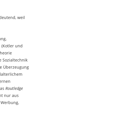
deutend, weil
ung,
(Kotler und
heorie
e Sozialtechnik
ale Überzeugung
lalterlichem
dernen
Das
Routledge
ht nur aus
, Werbung,