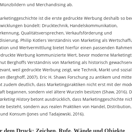
Münzbildern und Merchandising ab.
arketinggeschichte ist die erste gedruckte Werbung deshalb so be
twicklungen bündelt: Drucktechnik, Handelskommunikation,
kennung, Qualitätsversprechen, Verkaufsförderung und
sierung. Philip Kotlers Verständnis von Marketing als Wertschaff
ion und Wertvermittlung bietet hierfür einen passenden Rahmen 
 Gedruckte Werbung kommunizierte Wert, bevor moderne Marketingt
tmut Berghoffs Verständnis von Marketing als historisch gewachsen
elevant, weil gedruckte Werbung zeigt, wie Technik, Markt und sozi
 (Berghoff, 2007). Eric H. Shaws Forschung zu antikem und mitte
t zudem deutlich, dass Marketingpraktiken nicht erst mit der mo
aft begannen, sondern viel ältere Wurzeln besitzen (Shaw, 2016). 
rketing History
betont ausdrücklich, dass Marketinggeschichte nic
te besteht, sondern aus realen Praktiken von Handel, Distribution
und Konsum (Jones und Tadajewski, 2016).
 dem Druck: Zeichen, Rufe, Wände und Objekte